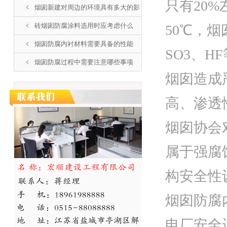
只有20
点
烟囱新建对周边的环境具有多大的影
响呢
砖烟囱防腐涂料选用时应考虑什么
50℃，
烟囱防腐内衬材料需要具备的性能
SO3、
烟囱防腐过程中需要注意哪些事项
烟囱造成
高、渗透
烟囱协会
属于强腐
构安全性
烟囱防腐
电厂安全