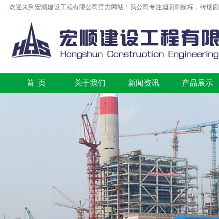
欢迎来到宏顺建设工程有限公司官方网站！我公司专注烟囱刷航标，砖烟囱
首 页
关于我们
新闻资讯
产品展示