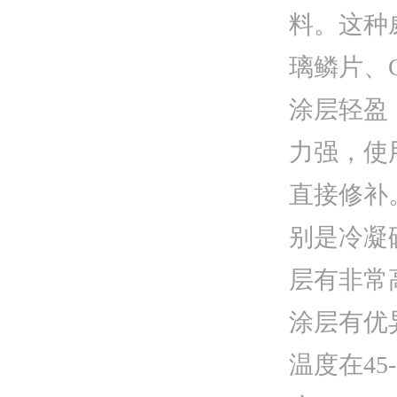
料。这种
璃鳞片、
涂层轻盈
力强，使
直接修补
别是冷凝硫
层有非常高
涂层有优
温度在45